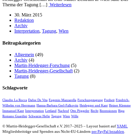
Thema der Tagung […]
Weiterlesen
30. März 2015
Redaktion
Archiv
Interpretation
,
Tagung
,
Wien
Beitragskategorien
Allgemein
(49)
Archiv
(4)
Martin-Heidegger-Forschung
(5)
Martin-Heidegger-Gesellschaft
(2)
Tagung
(8)
Schlagworte
Claudio La Rocca
Dafne De Vita
Eugenio Mazzarella
Forschungstagung
Freiheit
Friedrich-
Wilhelm von Herrmann
Hanna-Barbara Gerl-Falkovitz
Heidegger und Kant
Heiner Klemme
Immanuel Kant
Interpretation
Lettland
Nachruf
Otto Pöggeler
Recht
Rezensionen
Riga
Romano Guardini
Schwarze Hefte
Tagung
Wien
Wille
© Martin-Heidegger-Gesellschaft e.V.
2017
–
2025
– Layout basiert auf
YAML
Mitgliedsbeiträge und Spenden aus Nicht-EU-Ländern
per PayPal bezahlen
.