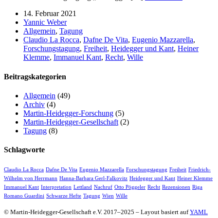
14. Februar 2021
Yannic Weber
Allgemein
,
Tagung
Claudio La Rocca
,
Dafne De Vita
,
Eugenio Mazzarella
,
Forschungstagung
,
Freiheit
,
Heidegger und Kant
,
Heiner
Klemme
,
Immanuel Kant
,
Recht
,
Wille
Beitragskategorien
Allgemein
(49)
Archiv
(4)
Martin-Heidegger-Forschung
(5)
Martin-Heidegger-Gesellschaft
(2)
Tagung
(8)
Schlagworte
Claudio La Rocca
Dafne De Vita
Eugenio Mazzarella
Forschungstagung
Freiheit
Friedrich-
Wilhelm von Herrmann
Hanna-Barbara Gerl-Falkovitz
Heidegger und Kant
Heiner Klemme
Immanuel Kant
Interpretation
Lettland
Nachruf
Otto Pöggeler
Recht
Rezensionen
Riga
Romano Guardini
Schwarze Hefte
Tagung
Wien
Wille
© Martin-Heidegger-Gesellschaft e.V.
2017
–
2025
– Layout basiert auf
YAML