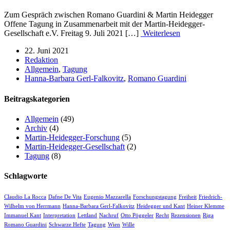
Zum Gespräch zwischen Romano Guardini & Martin Heidegger
Offene Tagung in Zusammenarbeit mit der Martin-Heidegger-
Gesellschaft e.V. Freitag 9. Juli 2021 […]
Weiterlesen
22. Juni 2021
Redaktion
Allgemein
,
Tagung
Hanna-Barbara Gerl-Falkovitz
,
Romano Guardini
Beitragskategorien
Allgemein
(49)
Archiv
(4)
Martin-Heidegger-Forschung
(5)
Martin-Heidegger-Gesellschaft
(2)
Tagung
(8)
Schlagworte
Claudio La Rocca
Dafne De Vita
Eugenio Mazzarella
Forschungstagung
Freiheit
Friedrich-
Wilhelm von Herrmann
Hanna-Barbara Gerl-Falkovitz
Heidegger und Kant
Heiner Klemme
Immanuel Kant
Interpretation
Lettland
Nachruf
Otto Pöggeler
Recht
Rezensionen
Riga
Romano Guardini
Schwarze Hefte
Tagung
Wien
Wille