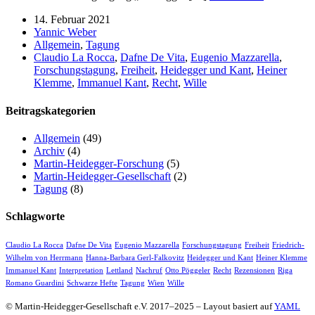
14. Februar 2021
Yannic Weber
Allgemein
,
Tagung
Claudio La Rocca
,
Dafne De Vita
,
Eugenio Mazzarella
,
Forschungstagung
,
Freiheit
,
Heidegger und Kant
,
Heiner
Klemme
,
Immanuel Kant
,
Recht
,
Wille
Beitragskategorien
Allgemein
(49)
Archiv
(4)
Martin-Heidegger-Forschung
(5)
Martin-Heidegger-Gesellschaft
(2)
Tagung
(8)
Schlagworte
Claudio La Rocca
Dafne De Vita
Eugenio Mazzarella
Forschungstagung
Freiheit
Friedrich-
Wilhelm von Herrmann
Hanna-Barbara Gerl-Falkovitz
Heidegger und Kant
Heiner Klemme
Immanuel Kant
Interpretation
Lettland
Nachruf
Otto Pöggeler
Recht
Rezensionen
Riga
Romano Guardini
Schwarze Hefte
Tagung
Wien
Wille
© Martin-Heidegger-Gesellschaft e.V.
2017
–
2025
– Layout basiert auf
YAML