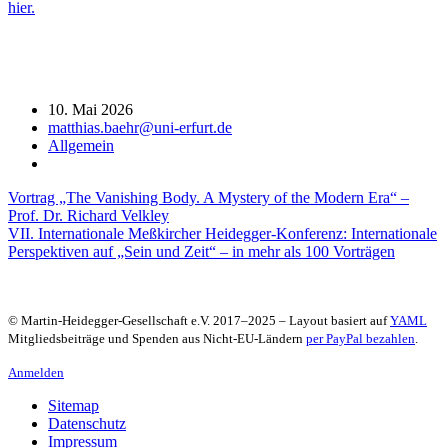
hier.
10. Mai 2026
matthias.baehr@uni-erfurt.de
Allgemein
Beitragsnavigation
Vortrag „The Vanishing Body. A Mystery of the Modern Era“ –
Prof. Dr. Richard Velkley
VII. Internationale Meßkircher Heidegger-Konferenz: Internationale
Perspektiven auf „Sein und Zeit“ – in mehr als 100 Vorträgen
© Martin-Heidegger-Gesellschaft e.V.
2017
–
2025
– Layout basiert auf
YAML
Mitgliedsbeiträge und Spenden aus Nicht-EU-Ländern
per PayPal bezahlen
.
Anmelden
Sitemap
Datenschutz
Impressum