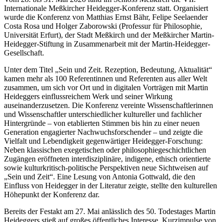
Internationale Meßkircher Heidegger-Konferenz statt. Organisiert
wurde die Konferenz von Matthias Ernst Bähr, Felipe Seelaender
Costa Rosa und Holger Zaborowski (Professur für Philosophie,
Universität Erfurt), der Stadt Meßkirch und der Meßkircher Martin-
Heidegger-Stiftung in Zusammenarbeit mit der Martin-Heidegger-
Gesellschaft.
Unter dem Titel „Sein und Zeit. Rezeption, Bedeutung, Aktualität“
kamen mehr als 100 Referentinnen und Referenten aus aller Welt
zusammen, um sich vor Ort und in digitalen Vorträgen mit Martin
Heideggers einflussreichem Werk und seiner Wirkung
auseinanderzusetzen. Die Konferenz vereinte Wissenschaftlerinnen
und Wissenschaftler unterschiedlicher kultureller und fachlicher
Hintergründe – von etablierten Stimmen bis hin zu einer neuen
Generation engagierter Nachwuchsforschender – und zeigte die
Vielfalt und Lebendigkeit gegenwärtiger Heidegger-Forschung:
Neben klassischen exegetischen oder philosophiegeschichtlichen
Zugängen eröffneten interdisziplinäre, indigene, ethisch orientierte
sowie kulturkritisch-politische Perspektiven neue Sichtweisen auf
„Sein und Zeit“. Eine Lesung von Antonia Gottwald, die den
Einfluss von Heidegger in der Literatur zeigte, stellte den kulturellen
Höhepunkt der Konferenz dar.
Bereits der Festakt am 27. Mai anlässlich des 50. Todestages Martin
Heideggers stieß auf großes öffentliches Interesse. Kurzimpulse von