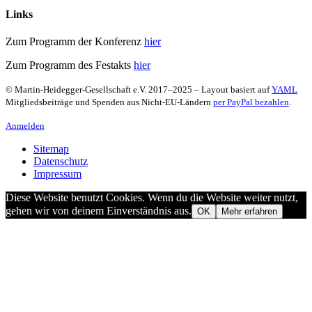
Links
Zum Programm der Konferenz
hier
Zum Programm des Festakts
hier
© Martin-Heidegger-Gesellschaft e.V.
2017
–
2025
– Layout basiert auf
YAML
Mitgliedsbeiträge und Spenden aus Nicht-EU-Ländern
per PayPal bezahlen
.
Anmelden
Sitemap
Datenschutz
Impressum
Diese Website benutzt Cookies. Wenn du die Website weiter nutzt,
gehen wir von deinem Einverständnis aus.
OK
Mehr erfahren