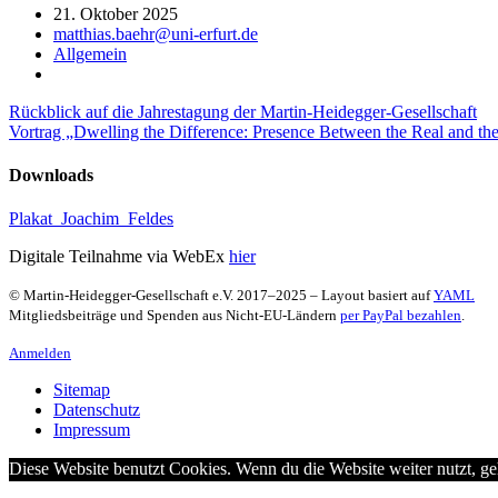
21. Oktober 2025
matthias.baehr@uni-erfurt.de
Allgemein
Beitragsnavigation
Rückblick auf die Jahrestagung der Martin-Heidegger-Gesellschaft
Vortrag „Dwelling the Difference: Presence Between the Real and the
Downloads
Plakat_Joachim_Feldes
Digitale Teilnahme via WebEx
hier
© Martin-Heidegger-Gesellschaft e.V.
2017
–
2025
– Layout basiert auf
YAML
Mitgliedsbeiträge und Spenden aus Nicht-EU-Ländern
per PayPal bezahlen
.
Anmelden
Sitemap
Datenschutz
Impressum
Diese Website benutzt Cookies. Wenn du die Website weiter nutzt, g