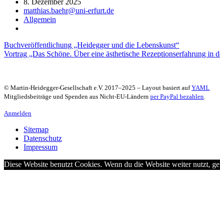
8. Dezember 2025
matthias.baehr@uni-erfurt.de
Allgemein
Beitragsnavigation
Buchveröffentlichung „Heidegger und die Lebenskunst“
Vortrag „Das Schöne. Über eine ästhetische Rezeptionserfahrung in 
© Martin-Heidegger-Gesellschaft e.V.
2017
–
2025
– Layout basiert auf
YAML
Mitgliedsbeiträge und Spenden aus Nicht-EU-Ländern
per PayPal bezahlen
.
Anmelden
Sitemap
Datenschutz
Impressum
Diese Website benutzt Cookies. Wenn du die Website weiter nutzt, g