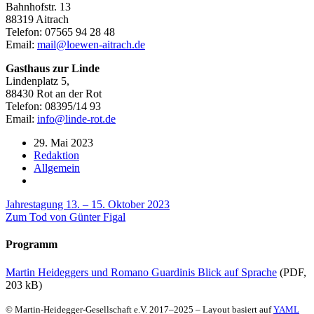
Bahnhofstr. 13
88319 Aitrach
Telefon: 07565 94 28 48
Email:
mail@loewen-aitrach.de
Gasthaus zur Linde
Lindenplatz 5,
88430 Rot an der Rot
Telefon: 08395/14 93
Email:
info@linde-rot.de
29. Mai 2023
Redaktion
Allgemein
Beitragsnavigation
Jahrestagung 13. – 15. Oktober 2023
Zum Tod von Günter Figal
Programm
Martin Heideggers und Romano Guardinis Blick auf Sprache
(PDF,
203 kB)
© Martin-Heidegger-Gesellschaft e.V.
2017
–
2025
– Layout basiert auf
YAML