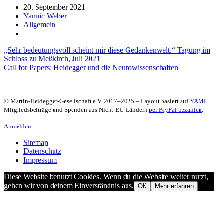
20. September 2021
Yannic Weber
Allgemein
Beitragsnavigation
„Sehr bedeutungsvoll scheint mir diese Gedankenwelt.“ Tagung im
Schloss zu Meßkirch, Juli 2021
Call for Papers: Heidegger und die Neurowissenschaften
© Martin-Heidegger-Gesellschaft e.V.
2017
–
2025
– Layout basiert auf
YAML
Mitgliedsbeiträge und Spenden aus Nicht-EU-Ländern
per PayPal bezahlen
.
Anmelden
Sitemap
Datenschutz
Impressum
Diese Website benutzt Cookies. Wenn du die Website weiter nutzt,
gehen wir von deinem Einverständnis aus.
OK
Mehr erfahren